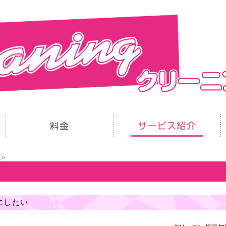
識
>
にしたい